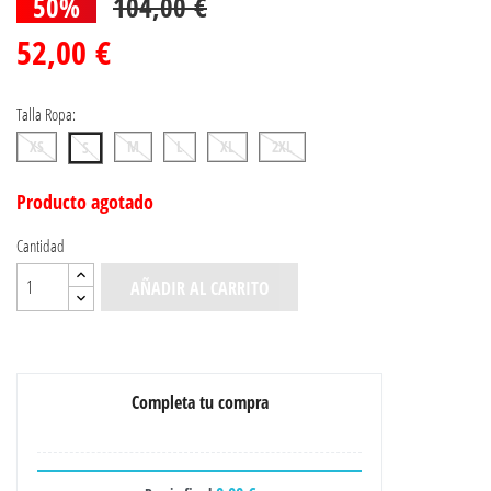
50%
104,00 €
52,00 €
Talla Ropa:
XS
M
L
XL
2XL
S
Producto agotado
Cantidad
AÑADIR AL CARRITO
Completa tu compra