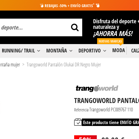
*
💣
REBAJAS -50% + ENVÍO GRATIS
💣
Disfruta del deporte 
naturaleza y
¡AHORRA MÁS!
NUEVAS MARCAS
MODA
RUNNING/ TRAIL
MONTAÑA
DEPORTIVO
CA
ntaña mujer
Trangoworld Pantalón Olukai DR Negro Mujer
TRANGOWORLD PANTALÓ
Trangoworld PC009767 110
Referencia
Este producto tiene ENVÍO GR