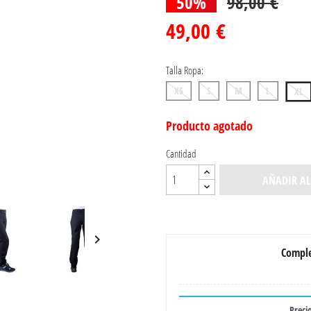
50%
98,00 €
49,00 €
Talla Ropa:
XS
S
M
L
XL
Producto agotado
Cantidad
AÑADIR AL

Comple
Precio