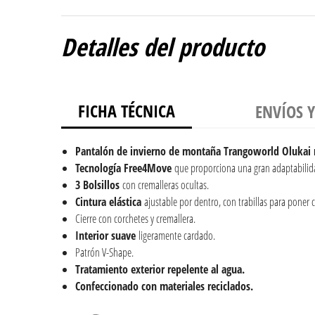
Detalles del producto
FICHA TÉCNICA
ENVÍOS 
Pantalón de invierno de montaña Trangoworld Olukai 
Tecnología Free4Move
que proporciona una gran adaptabilida
3 Bolsillos
con cremalleras ocultas.
Cintura elástica
ajustable por dentro, con trabillas para poner c
Cierre con corchetes y cremallera.
Interior suave
ligeramente cardado.
Patrón V-Shape.
Tratamiento exterior repelente al agua.
Confeccionado con materiales reciclados.