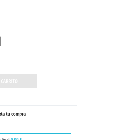
 CARRITO
ta tu compra
0,00 €
 final: