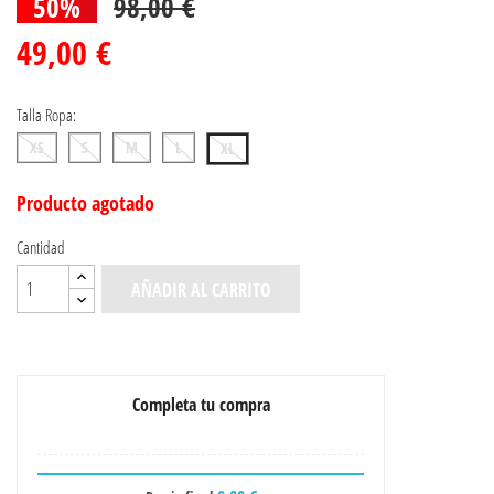
50%
98,00 €
49,00 €
Talla Ropa:
XS
S
M
L
XL
Producto agotado
Cantidad
AÑADIR AL CARRITO
Completa tu compra