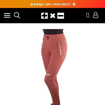
*
💣
REBAJAS -50% + ENVÍO GRATIS
💣