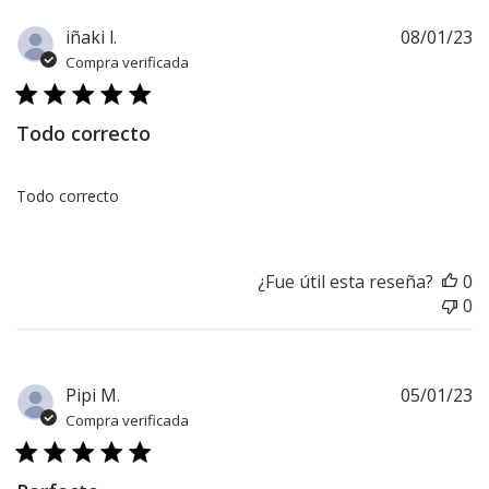
F
iñaki l.
08/01/23
d
Compra verificada
pu
Todo correcto
Todo correcto
¿Fue útil esta reseña?
0
0
F
Pipi M.
05/01/23
d
Compra verificada
pu