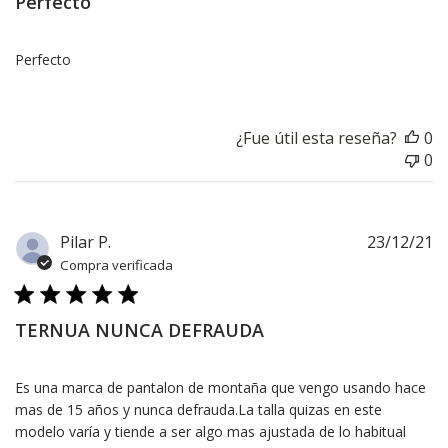
Perfecto
Perfecto
¿Fue útil esta reseña?
0
0
F
Pilar P.
23/12/21
d
Compra verificada
pu
TERNUA NUNCA DEFRAUDA
Es una marca de pantalon de montaña que vengo usando hace
mas de 15 años y nunca defrauda.La talla quizas en este
modelo varía y tiende a ser algo mas ajustada de lo habitual