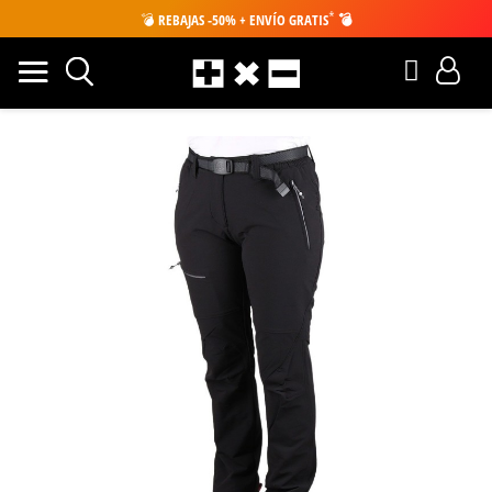
*
💣
REBAJAS -50% + ENVÍO GRATIS
💣