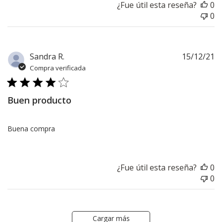
¿Fue útil esta reseña?
0
0
F
Sandra R.
15/12/21
d
Compra verificada
pu
Buen producto
Buena compra
¿Fue útil esta reseña?
0
0
Cargar más