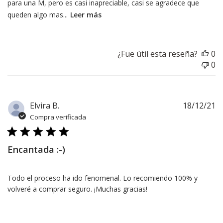
para una M, pero es casi inapreciable, casi se agradece que
queden algo mas...
Leer más
¿Fue útil esta reseña?
0
0
F
Elvira B.
18/12/21
d
Compra verificada
pu
Encantada :-)
Todo el proceso ha ido fenomenal. Lo recomiendo 100% y
volveré a comprar seguro. ¡Muchas gracias!