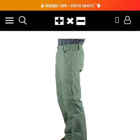
*
💣
REBAJAS -50% + ENVÍO GRATIS
💣