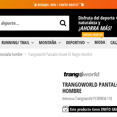
*
💣
REBAJAS -50% + ENVÍO GRATIS
💣
Disfruta del deporte 
naturaleza y
¡AHORRA MÁS!
NUEVAS MARCAS
MODA
RUNNING/ TRAIL
MONTAÑA
DEPORTIVO
CA
 montaña hombre
Trangoworld Pantalón Rovek Dr Negro Hombre
TRANGOWORLD PANTALÓ
HOMBRE
Trangoworld PC009834 118
Referencia
Este producto tiene ENVÍO GR