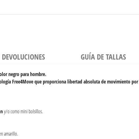
Y DEVOLUCIONES
GUÍA DE TALLAS
olor negro para hombre.
ología Free4Move que proporciona libertad absoluta de movimiento por s
ón
y/o como mini bolsillos.
en amarillo.