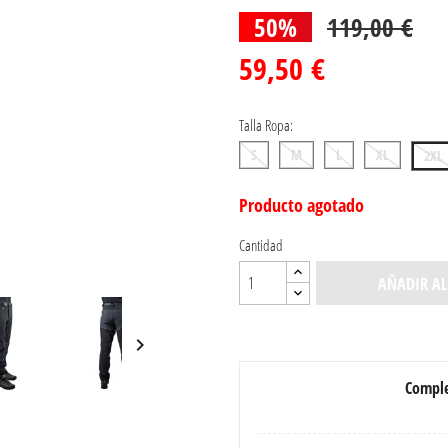
50%
119,00 €
59,50 €
Talla Ropa:
S
M
L
XL
2XL
Producto agotado
Cantidad
AÑADIR AL

Comple