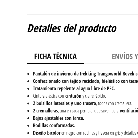
Detalles del producto
FICHA TÉCNICA
ENVÍOS 
Pantalón de invierno de trekking Trangoworld Rovek c
Confeccionado con tejido reciclado,
bielástico con tecn
Tratamiento repelente al agua libre de PFC.
Cintura elástica con
cinturón
y cierre rápido.
2 bolsillos laterales y uno trasero
, todos con cremallera.
2 cremalleras
, una en cada pernera, que sirven para
ventilaci
Bajos ajustables con tanca.
Rodillas conformadas.
Diseño bicolor
en negro con rodillas y trasera en gris y detalles 