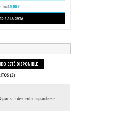
0,00 €
 final:
ADIR A LA CESTA
DO ESTÉ DISPONIBLE
ITOS (
3
)
0
puntos de descuento comprando este