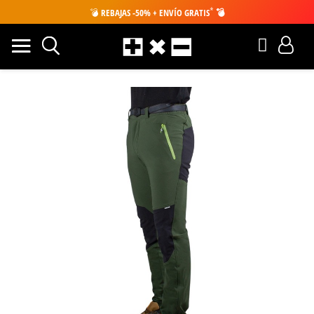
*
💣
REBAJAS -50% + ENVÍO GRATIS
💣