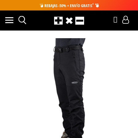
*
💣
REBAJAS -50% + ENVÍO GRATIS
💣