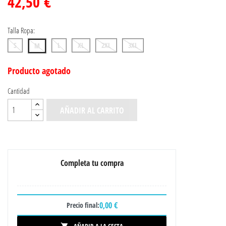
42,50 €
Talla Ropa:
S
L
XL
2XL
3XL
M
Producto agotado
Cantidad
AÑADIR AL CARRITO
Completa tu compra
0,00 €
Precio final: