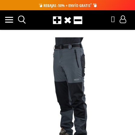
*
💣
REBAJAS -50% + ENVÍO GRATIS
💣