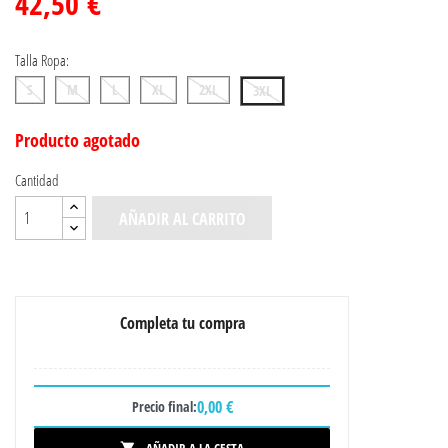
42,50 €
Talla Ropa:
S
M
L
XL
2XL
3XL
Producto agotado
Cantidad
AÑADIR AL CARRITO
Completa tu compra
0,00 €
Precio final: