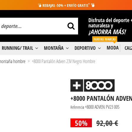
*
💣
REBAJAS -50% + ENVÍO GRATIS
💣
Disfruta del deporte 
naturaleza y
¡AHORRA MÁS!
NUEVAS MARCAS
MODA
RUNNING/ TRAIL
MONTAÑA
DEPORTIVO
CA
 montaña hombre
+8000 Pantalón Adven 23V Negro Hombre
+8000 PANTALÓN ADVE
+8000 ADVEN PV23 005
Referencia
50%
92,00 €