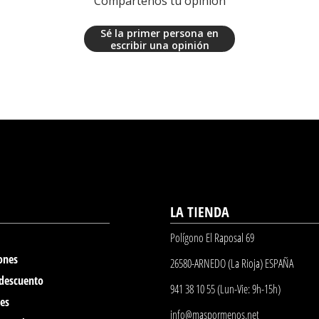
Compártenos tu opinión
Sé la primer persona en
escribir una opinión
LA TIENDA
Polígono El Raposal 69
ones
26580-ARNEDO (La Rioja) ESPAÑA
 descuento
941 38 10 55 (Lun-Vie: 9h-15h)
nes
info@maspormenos.net