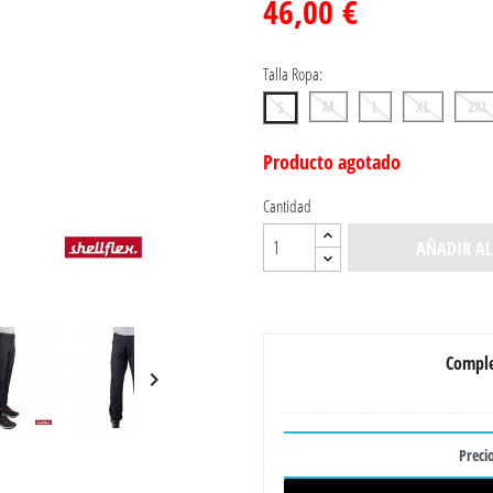
46,00 €
Talla Ropa:
M
L
XL
2XL
S
Producto agotado
Cantidad
AÑADIR AL
Comple

Precio