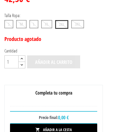
Talla Ropa:
S
M
L
XL
3XL
2XL
Producto agotado
Cantidad
AÑADIR AL CARRITO
Completa tu compra
0,00 €
Precio final:
AÑADIR A LA CESTA
