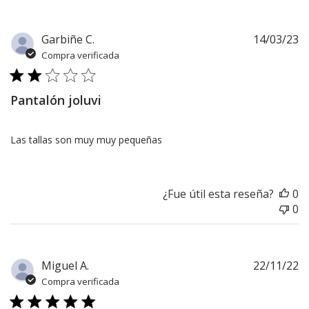
Título
de
comentario
F
Garbiñe C.
14/03/23
personalizado
d
Compra verificada
sobre
pu
Wed
Apr
Pantalón joluvi
12
2023
Las tallas son muy muy pequeñas
¿Fue útil esta reseña?
0
0
F
Miguel A.
22/11/22
d
Compra verificada
pu