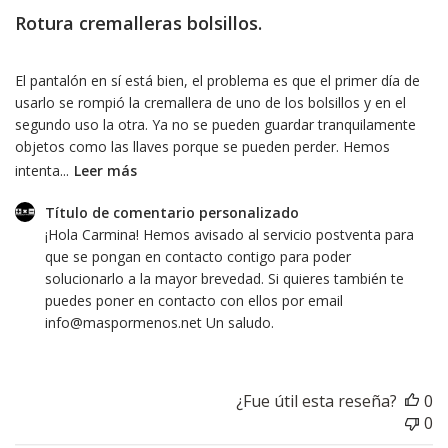
Rotura cremalleras bolsillos.
El pantalón en sí está bien, el problema es que el primer día de
usarlo se rompió la cremallera de uno de los bolsillos y en el
segundo uso la otra. Ya no se pueden guardar tranquilamente
objetos como las llaves porque se pueden perder. Hemos
intenta...
Leer más
Comentarios
Título de comentario personalizado
del
¡Hola Carmina! Hemos avisado al servicio postventa para 
propietario
que se pongan en contacto contigo para poder 
de
solucionarlo a la mayor brevedad. Si quieres también te 
la
puedes poner en contacto con ellos por email 
tienda
info@maspormenos.net Un saludo.
sobre
la
revisión
¿Fue útil esta reseña?
0
realizada
0
por