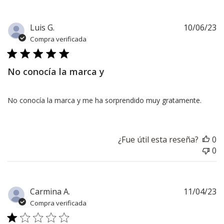
F
Luis G.
10/06/23
d
Compra verificada
pu
No conocía la marca y
No conocía la marca y me ha sorprendido muy gratamente.
¿Fue útil esta reseña?
0
0
F
Carmina A.
11/04/23
d
Compra verificada
pu