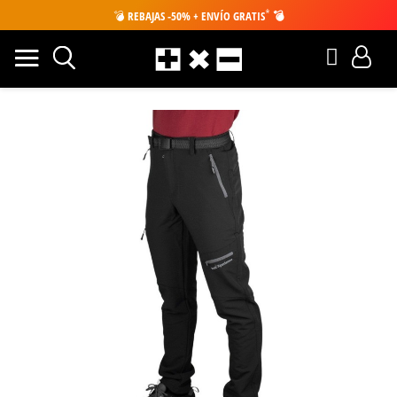
*
💣
REBAJAS -50% + ENVÍO GRATIS
💣