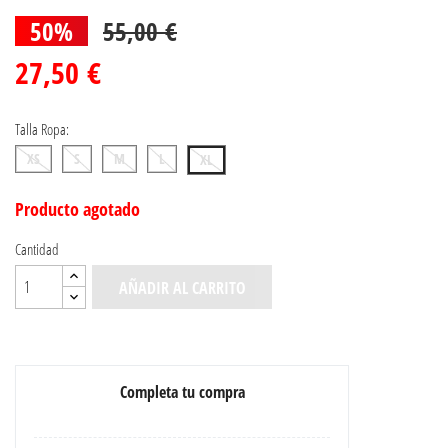
50%
55,00 €
27,50 €
Talla Ropa:
XS
S
M
L
XL
Producto agotado
Cantidad
AÑADIR AL CARRITO
Completa tu compra