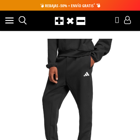
*
💣
REBAJAS -50% + ENVÍO GRATIS
💣