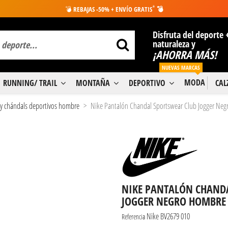
*
💣
REBAJAS -50% + ENVÍO GRATIS
💣
Disfruta del deporte 
naturaleza y
¡AHORRA MÁS!
NUEVAS MARCAS
MODA
RUNNING/ TRAIL
MONTAÑA
DEPORTIVO
CA
 y chándals deportivos hombre
Nike Pantalón Chandal Sportswear Club Jogger Ne
NIKE PANTALÓN CHAND
JOGGER NEGRO HOMBRE
Nike BV2679 010
Referencia