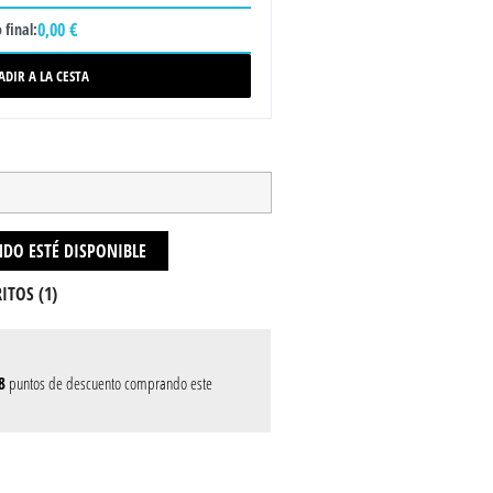
0,00 €
 final:
ADIR A LA CESTA
DO ESTÉ DISPONIBLE
ITOS (
1
)
8
puntos de descuento comprando este