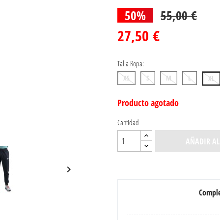
50%
55,00 €
27,50 €
Talla Ropa:
XS
S
M
L
XL
Producto agotado
Cantidad
AÑADIR AL

Comple