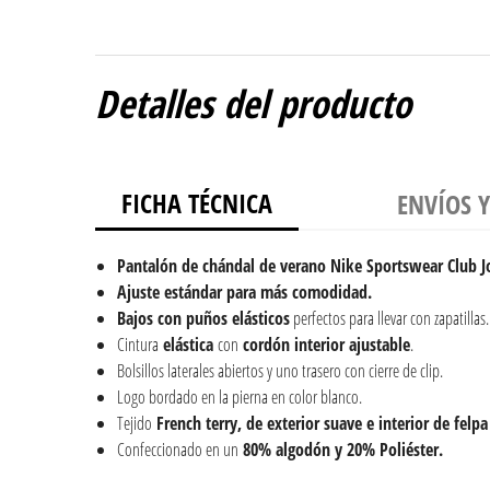
Detalles del producto
FICHA TÉCNICA
ENVÍOS 
Pantalón de chándal de verano Nike Sportswear Club J
Ajuste estándar para más comodidad.
Bajos con puños elásticos
perfectos para llevar con zapatillas.
Cintura
elástica
con
cordón interior
ajustable
.
Bolsillos laterales abiertos y uno trasero con cierre de clip.
Logo bordado en la pierna en color blanco.
Tejido
French terry, de exterior suave e interior de felp
Confeccionado en un
80%
algodón y 20% Poliéster.