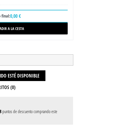
0,00 €
 final:
ADIR A LA CESTA
DO ESTÉ DISPONIBLE
ITOS (
0
)
8
puntos de descuento comprando este