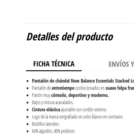
Detalles del producto
FICHA TÉCNICA
ENVÍOS 
Pantalón de chándal New Balance Essentials Stacked L
Pantalón de
entretiempo
confeccionados en
suave felpa fra
Patrón muy
cómodo, deportivo y moderno.
Bajos y cintura acanalados.
Cintura elástica
ajustable con cordón externo.
Logo de la marca serigrafiado en color blanco en contraste.
Bolsillos laterales.
60% algodón, 40% poliéster.