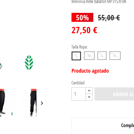
New Balance MP31539 BK
Referencia
50%
55,00 €
27,50 €
Talla Ropa:
M
L
XL
S
Producto agotado
Cantidad
AÑADIR AL

Comple