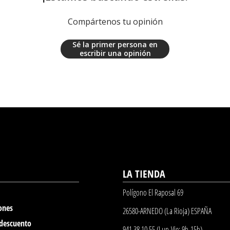
Compártenos tu opinión
Sé la primer persona en
escribir una opinión
LA TIENDA
Polígono El Raposal 69
ones
26580-ARNEDO (La Rioja) ESPAÑA
 descuento
941 38 10 55 (Lun-Vie: 9h-15h)