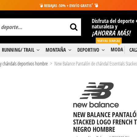
*
💣
REBAJAS -50% + ENVÍO GRATIS
💣
Disfruta del deporte 
naturaleza y
¡AHORRA MÁS!
NUEVAS MARCAS
MODA
RUNNING/ TRAIL
MONTAÑA
DEPORTIVO
CA
 y chándals deportivos hombre
New Balance Pantalón de chándal Essentials Stack
NEW BALANCE PANTALÓN
STACKED LOGO FRENCH 
NEGRO HOMBRE