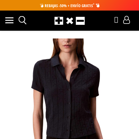
*
💣
REBAJAS -50% + ENVÍO GRATIS
💣