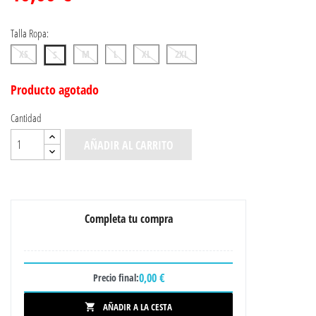
Talla Ropa:
XS
M
L
XL
2XL
S
Producto agotado
Cantidad
AÑADIR AL CARRITO
Completa tu compra
0,00 €
Precio final:
AÑADIR A LA CESTA
