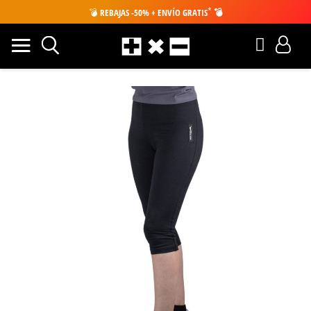
*
💣
REBAJAS -50% + ENVÍO GRATIS
💣