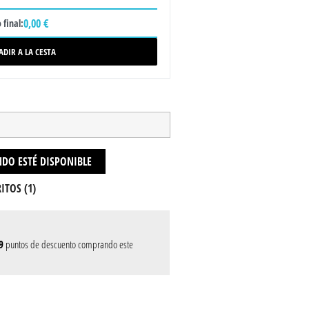
0,00 €
 final:
ADIR A LA CESTA
DO ESTÉ DISPONIBLE
ITOS (
1
)
9
puntos de descuento comprando este