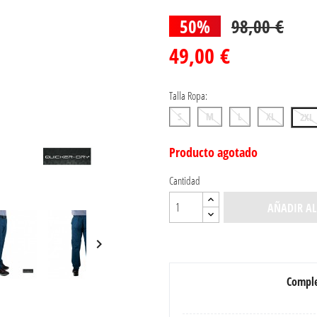
50%
98,00 €
49,00 €
Talla Ropa:
S
M
L
XL
2XL
Producto agotado
Cantidad
AÑADIR AL

Comple