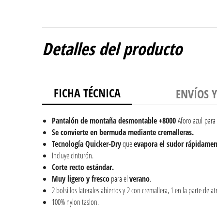
Detalles del producto
FICHA TÉCNICA
ENVÍOS 
Pantalón de montaña desmontable +8000
Aforo azul para
Se convierte en bermuda mediante cremalleras.
Tecnología Quicker-Dry
que
evapora el sudor rápidamen
Incluye cinturón.
Corte recto estándar.
Muy ligero y fresco
para el
verano
.
2 bolsillos laterales abiertos y 2 con cremallera, 1 en la parte de atr
100% nylon taslon.