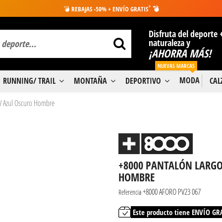
*
💣
REBAJAS -50% + ENVÍO GRATIS
💣
Disfruta del deporte 
naturaleza y
¡AHORRA MÁS!
NUEVAS MARCAS
MODA
RUNNING/ TRAIL
MONTAÑA
DEPORTIVO
CA
V Azul Oscuro Hombre
+8000 PANTALÓN LARGO
HOMBRE
+8000 AFORO PV23 067
Referencia
Este producto tiene ENVÍO GR