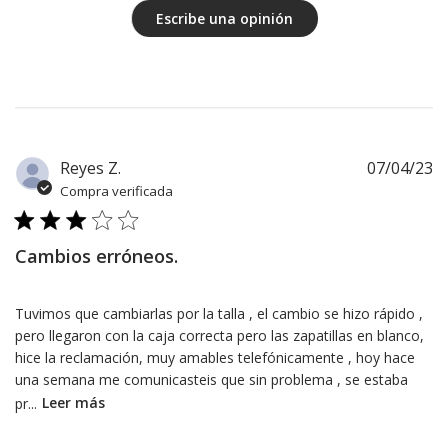
Escribe una opinión
F
Reyes Z.
07/04/23
d
Compra verificada
pu
Cambios erróneos.
Tuvimos que cambiarlas por la talla , el cambio se hizo rápido ,
pero llegaron con la caja correcta pero las zapatillas en blanco,
hice la reclamación, muy amables telefónicamente , hoy hace
una semana me comunicasteis que sin problema , se estaba
pr...
Leer más