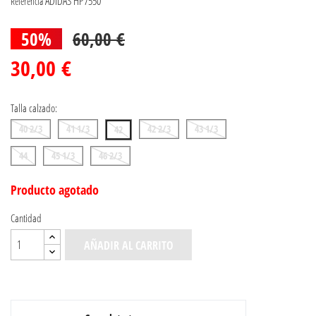
ADIDAS HP7550
Referencia
50%
60,00 €
30,00 €
Talla calzado:
40 2/3
41 1/3
42 2/3
43 1/3
42
44
45 1/3
46 2/3
Producto agotado
Cantidad
AÑADIR AL CARRITO