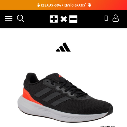
*
💣
REBAJAS -50% + ENVÍO GRATIS
💣