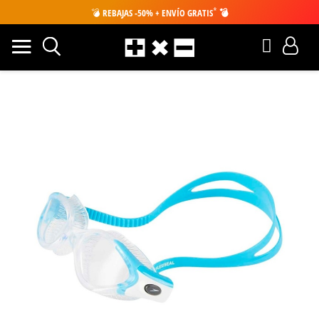
*
💣
REBAJAS -50% + ENVÍO GRATIS
💣