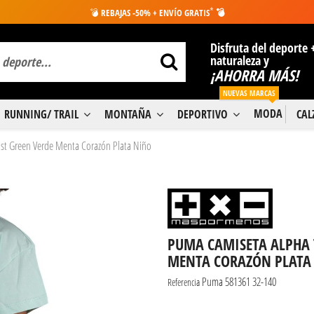
*
💣
REBAJAS -50% + ENVÍO GRATIS
💣
Disfruta del deporte 
naturaleza y
¡AHORRA MÁS!
NUEVAS MARCAS
MODA
RUNNING/ TRAIL
MONTAÑA
DEPORTIVO
CA
st Green Verde Menta Corazón Plata Niño
PUMA CAMISETA ALPHA 
MENTA CORAZÓN PLATA
Puma 581361 32-140
Referencia