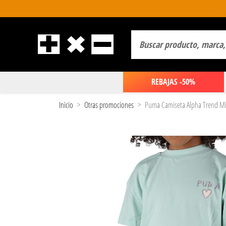
REBAJAS -50%
Inicio
Otras promociones
Puma Camiseta Alpha Trend Mi