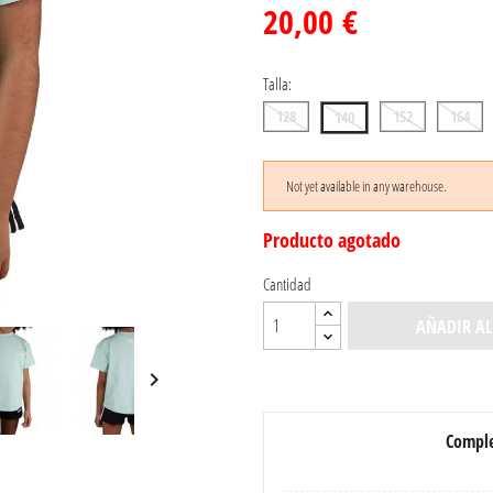
20,00 €
Talla:
128
152
164
140
Not yet available in any warehouse.
Producto agotado
Cantidad
AÑADIR AL

Comple