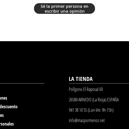
Sé la primer persona en
escribir una opinión
LA TIENDA
Polígono El Raposal 69
ones
26580-ARNEDO (La Rioja) ESPAÑA
 descuento
941 38 10 55 (Lun-Vie: 9h-15h)
nes
info@maspormenos.net
rsonales