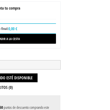
ta tu compra
0,00 €
 final:
ADIR A LA CESTA
DO ESTÉ DISPONIBLE
ITOS (
0
)
50
puntos de descuento comprando este