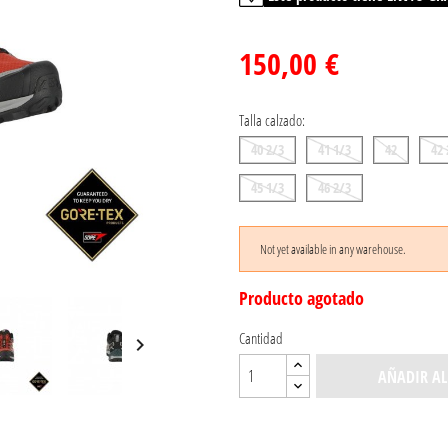
150,00 €
Talla calzado:
40 2/3
41 1/3
42
42 
45 1/3
46 2/3
Not yet available in any warehouse.
Producto agotado
Cantidad

AÑADIR AL