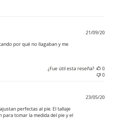
Fecha
21/09/20
de
tando por qué no llagaban y me
publicación
¿Fue útil esta reseña?
0
0
Fecha
23/05/20
de
stan perfectas al pie. El tallaje
publicación
 para tomar la medida del pie y el