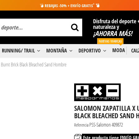
*
💣
REBAJAS -50% + ENVÍO GRATIS
💣
Disfruta del deporte 
naturaleza y
¡AHORRA MÁS!
NUEVAS MARCAS
MODA
RUNNING/ TRAIL
MONTAÑA
DEPORTIVO
CA
X Burnt Brick Black Bleached Sand Hombre
SALOMON ZAPATILLA X U
BLACK BLEACHED SAND
PSS-Salomon 409872
Referencia
Este producto tiene ENVÍO GR