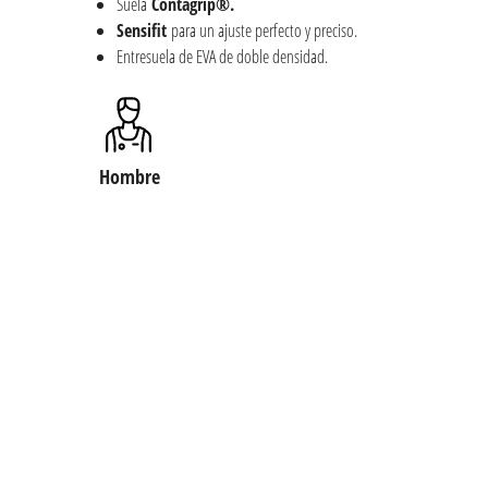
Suela
Contagrip®.
Sensifit
para un ajuste perfecto y preciso.
Entresuela de EVA de doble densidad.
Hombre