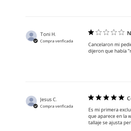
N
Toni H.
Compra verificada
Cancelaron mi pedi
dijeron que había "
C
Jesus C.
Compra verificada
Es mi primera exclu
que aparece en la w
tallaje se ajusta p