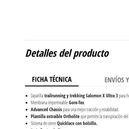
Detalles del producto
FICHA TÉCNICA
ENVÍOS 
Zapatilla
trailrunning y trekking
Salomon X Ultra 3
para h
Membrana impermeable
Gore-Tex
.
Advanced Chassis
para una mejor tracción y estabilidad.
Plantilla extraible Ortholite
que permite la transpiración del 
Sistema de cierre
Quicklace con bolsillo.