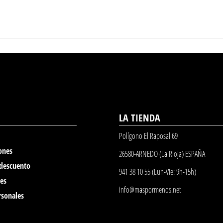
LA TIENDA
Polígono El Raposal 69
ones
26580-ARNEDO (La Rioja) ESPAÑA
 descuento
941 38 10 55 (Lun-Vie: 9h-15h)
nes
info@maspormenos.net
rsonales