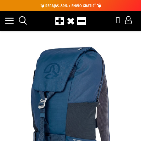
*
💣
REBAJAS -50% + ENVÍO GRATIS
💣