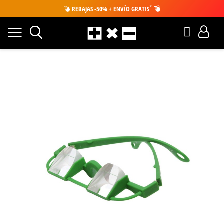
*
💣
REBAJAS -50% + ENVÍO GRATIS
💣