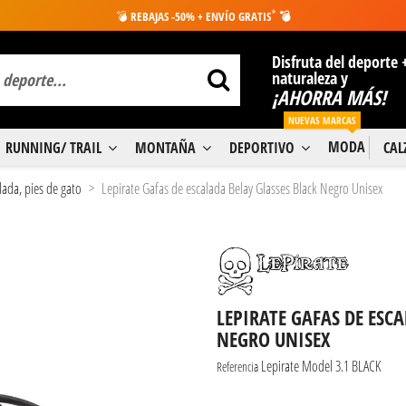
*
💣
REBAJAS -50% + ENVÍO GRATIS
💣
Disfruta del deporte 
naturaleza y
¡AHORRA MÁS!
NUEVAS MARCAS
MODA
RUNNING/ TRAIL
MONTAÑA
DEPORTIVO
CA
lada, pies de gato
Lepirate Gafas de escalada Belay Glasses Black Negro Unisex
LEPIRATE GAFAS DE ESC
NEGRO UNISEX
Lepirate Model 3.1 BLACK
Referencia