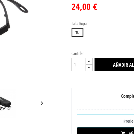
24,00 €
Talla Ropa:
TU
Cantidad
AÑADIR AL
Comple

Precio 
AÑ
