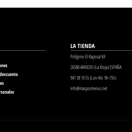
LA TIENDA
Polígono El Raposal 69
ones
26580-ARNEDO (La Rioja) ESPAÑA
 descuento
941 38 10 55 (Lun-Vie: 9h-15h)
nes
info@maspormenos.net
rsonales