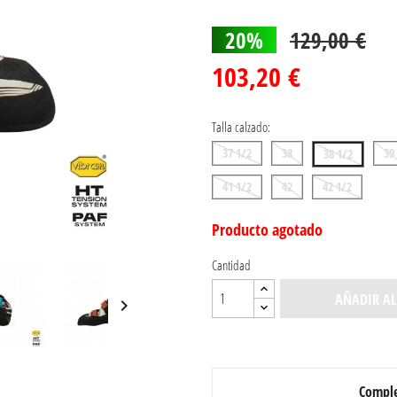
20%
129,00 €
103,20 €
Talla calzado:
37 1/2
38
39
38 1/2
41 1/2
42
42 1/2
Producto agotado
Cantidad
AÑADIR AL

Comple