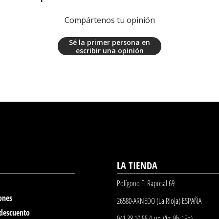
Compártenos tu opinión
Sé la primer persona en
escribir una opinión
LA TIENDA
Polígono El Raposal 69
ones
26580-ARNEDO (La Rioja) ESPAÑA
 descuento
941 38 10 55 (Lun-Vie: 9h-15h)