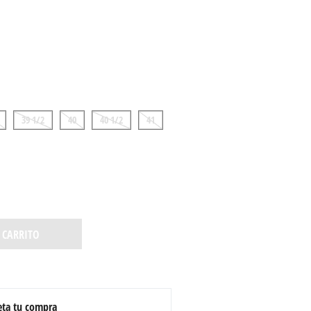
39 1/2
40
40 1/2
41
 CARRITO
ta tu compra