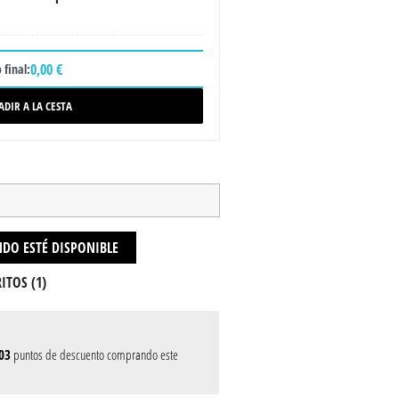
0,00 €
 final:
ADIR A LA CESTA
DO ESTÉ DISPONIBLE
ITOS (
1
)
03
puntos de descuento comprando este