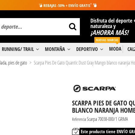
*
💣
REBAJAS -50% + ENVÍO GRATIS
💣
Disfruta del deporte 
naturaleza y
¡AHORRA MÁS!
NUEVAS MARCAS
MODA
RUNNING/ TRAIL
MONTAÑA
DEPORTIVO
CA
lada, pies de gato
Scarpa Pies De Gato Quantic Dust Gray Mango blanco naranja H
SCARPA PIES DE GATO 
BLANCO NARANJA HOM
Scarpa 70038-000/1 GRMA
Referencia
Este producto tiene ENVÍO GR