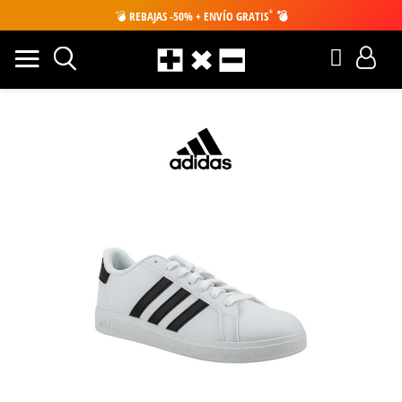
*
💣
REBAJAS -50% + ENVÍO GRATIS
💣