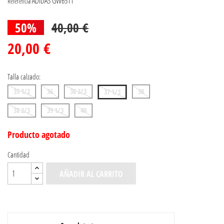
ADIDAS GW6511
Referencia
50%
40,00 €
20,00 €
Talla calzado:
35 1/2
36
36 2/3
38
37 1/3
38 2/3
39 1/3
40
Producto agotado
Cantidad
AÑADIR AL CARRITO