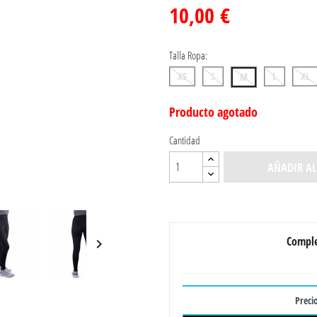
10,00 €
Talla Ropa:
XS
S
L
XL
M
Producto agotado
Cantidad
AÑADIR AL
Comple

Precio