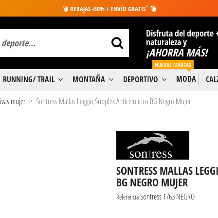
*
💣
REBAJAS -50% + ENVÍO GRATIS
💣
Disfruta del deporte 
naturaleza y
¡AHORRA MÁS!
NUEVAS MARCAS
MODA
RUNNING/ TRAIL
MONTAÑA
DEPORTIVO
CA
ivas mujer
Sontress Mallas Leggin Supplex Anticelulítico BG Negro Mujer
SONTRESS MALLAS LEGGI
BG NEGRO MUJER
Sontress 1763 NEGRO
Referencia