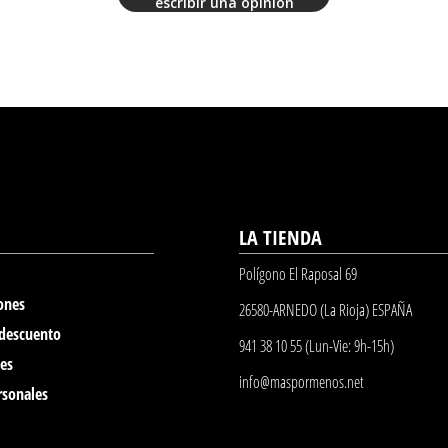
escribir una opinión
LA TIENDA
Polígono El Raposal 69
ones
26580-ARNEDO (La Rioja) ESPAÑA
 descuento
941 38 10 55 (Lun-Vie: 9h-15h)
nes
info@maspormenos.net
rsonales