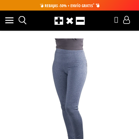
*
💣
REBAJAS -50% + ENVÍO GRATIS
💣