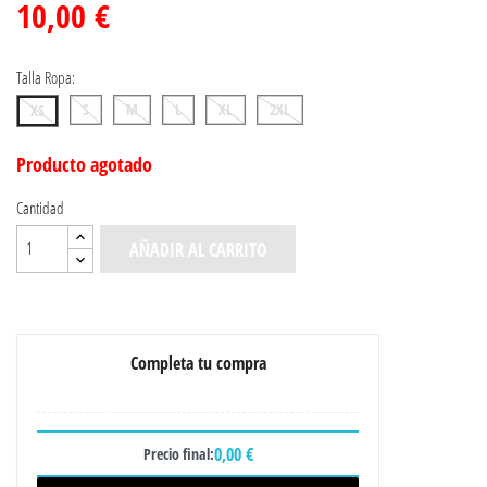
10,00 €
Talla Ropa:
S
M
L
XL
2XL
XS
Producto agotado
Cantidad
AÑADIR AL CARRITO
Completa tu compra
0,00 €
Precio final: