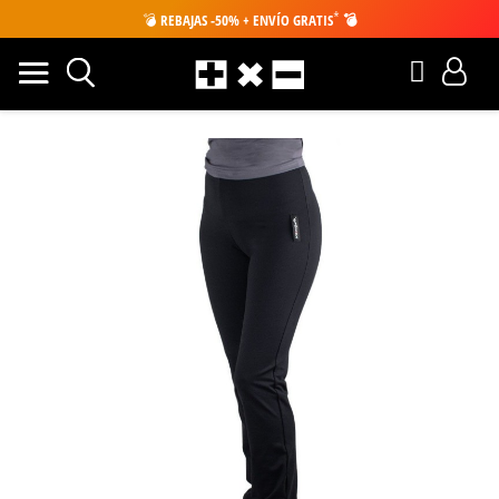
*
💣
REBAJAS -50% + ENVÍO GRATIS
💣