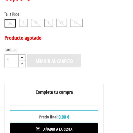
Talla Ropa:
S
M
L
XL
2XL
XS
Producto agotado
Cantidad
AÑADIR AL CARRITO
Completa tu compra
0,00 €
Precio final:
AÑADIR A LA CESTA
