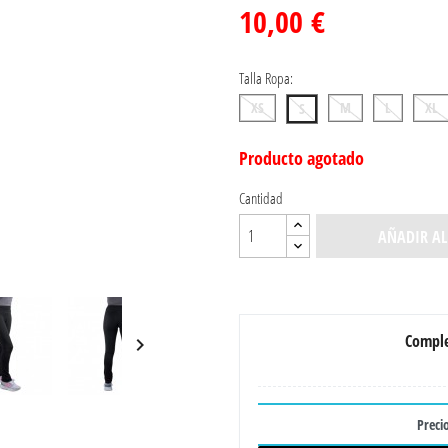
10,00 €
Talla Ropa:
XS
M
L
XL
S
Producto agotado
Cantidad
AÑADIR AL
Comple

Precio