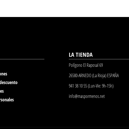
LA TIENDA
Polígono El Raposal 69
ones
26580-ARNEDO (La Rioja) ESPAÑA
 descuento
941 38 10 55 (Lun-Vie: 9h-15h)
nes
info@maspormenos.net
rsonales