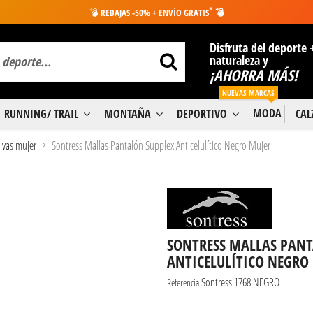
*
💣
REBAJAS -50% + ENVÍO GRATIS
💣
Disfruta del deporte 
naturaleza y
¡AHORRA MÁS!
NUEVAS MARCAS
MODA
RUNNING/ TRAIL
MONTAÑA
DEPORTIVO
CA
ivas mujer
Sontress Mallas Pantalón Supplex Anticelulítico Negro Mujer
SONTRESS MALLAS PANT
ANTICELULÍTICO NEGRO
Sontress 1768 NEGRO
Referencia