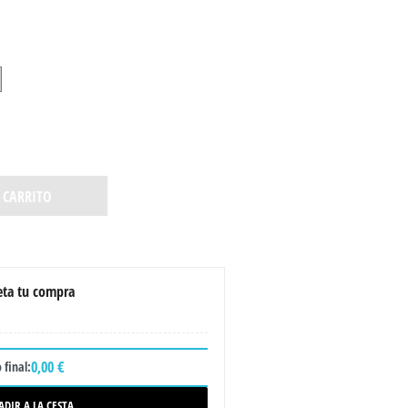
 CARRITO
ta tu compra
0,00 €
 final:
ADIR A LA CESTA