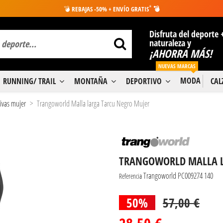
*
💣
REBAJAS -50% + ENVÍO GRATIS
💣
Disfruta del deporte 
naturaleza y
¡AHORRA MÁS!
NUEVAS MARCAS
MODA
RUNNING/ TRAIL
MONTAÑA
DEPORTIVO
CA
ivas mujer
Trangoworld Malla larga Tarcu Negro Mujer
TRANGOWORLD MALLA L
Trangoworld PC009274 140
Referencia
50%
57,00 €