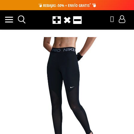
*
💣
REBAJAS -50% + ENVÍO GRATIS
💣