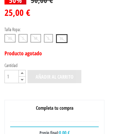
25,00 €
Talla Ropa:
XS
S
M
L
XL
Producto agotado
Cantidad
AÑADIR AL CARRITO
Completa tu compra
0,00 €
Precio final: