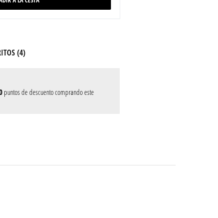
ADIR A LA CESTA
ITOS (
4
)
0
puntos de descuento comprando este