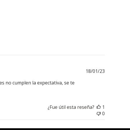
Fecha
18/01/23
de
s no cumplen la expectativa, se te
publicación
¿Fue útil esta reseña?
1
0