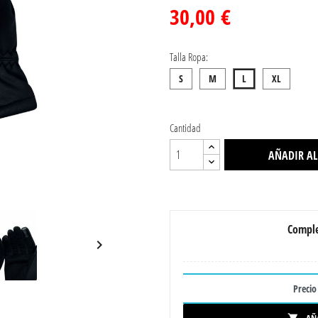
30,00 €
Talla Ropa:
S
M
L
XL
Cantidad
AÑADIR AL
Comple

Precio 