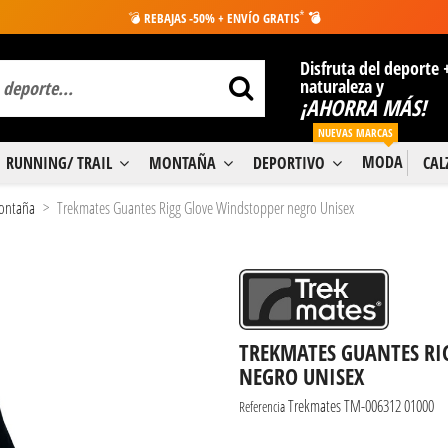
*
💣
REBAJAS -50% + ENVÍO GRATIS
💣
Disfruta del deporte 
naturaleza y
¡AHORRA MÁS!
NUEVAS MARCAS
MODA
RUNNING/ TRAIL
MONTAÑA
DEPORTIVO
CA
Montaña
Trekmates Guantes Rigg Glove Windstopper negro Unisex
TREKMATES GUANTES RI
NEGRO UNISEX
Trekmates TM-006312 01000
Referencia