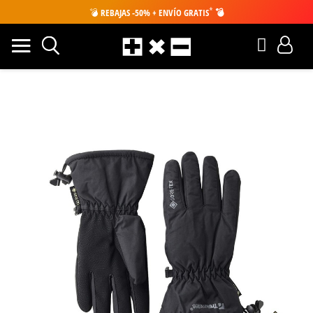
*
💣
REBAJAS -50% + ENVÍO GRATIS
💣