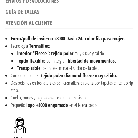
ENVÍOS Y DEVOLUCIONES
GUÍA DE TALLAS
ATENCIÓN AL CLIENTE
Forro/pull de invierno +8000 Davia 24I color lila para mujer.
Tecnología
Termalflex
:
Interior "Fleece": tejido polar
muy suave y cálido.
Tejido flexible:
permite gran
libertad de movimientos.
Transpirable
: permite eliminar el sudor de la piel.
Confeccionado en
tejido polar diamond fleece muy cálido.
Dos bolsillos en los laterales con cremallera cubierta por tapetas en tejido rip
stop.
Cuello, puños y bajo acabados en ribete elástico.
Pequeño
logo +8000 engomado
en el lateral pecho.