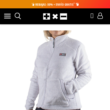
*
💣
REBAJAS -50% + ENVÍO GRATIS
💣