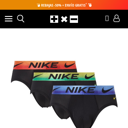
*
💣
REBAJAS -50% + ENVÍO GRATIS
💣