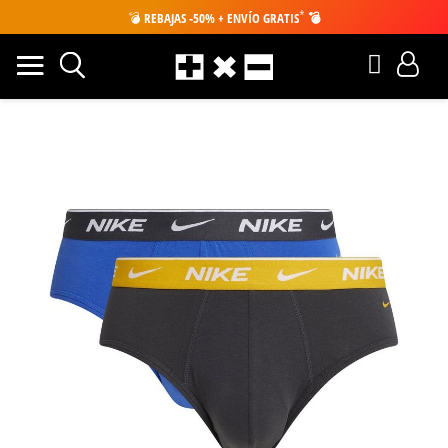
*
💣
REBAJAS -50% + ENVÍO GRATIS
💣