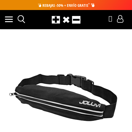
*
💣
REBAJAS -50% + ENVÍO GRATIS
💣