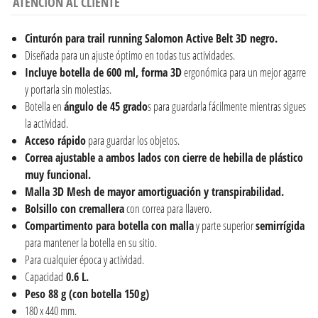
ATENCIÓN AL CLIENTE
Cinturón para trail running Salomon Active Belt 3D negro.
Diseñada para un ajuste óptimo en todas tus actividades.
Incluye botella de 600 ml, forma 3D
ergonómica para un mejor agarre
y portarla sin molestias.
Botella en
ángulo de 45 grado
s para guardarla fácilmente mientras sigues
la actividad.
Acceso rápido
para guardar los objetos.
Correa ajustable a ambos lados con cierre de hebilla de plástico
muy funcional.
Malla 3D Mesh de mayor amortiguación y transpirabilidad.
Bolsillo con cremallera
con correa para llavero.
Compartimento para botella con malla
y parte superior
semirrígida
para mantener la botella en su sitio.
Para cualquier época y actividad.
Capacidad
0.6 L.
Peso 88 g (con botella 150 g)
180 x 440 mm.