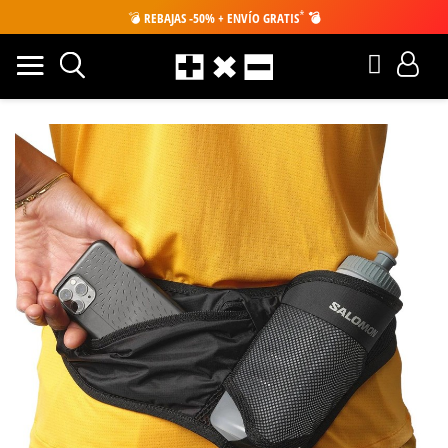
*
💣
REBAJAS -50% + ENVÍO GRATIS
💣