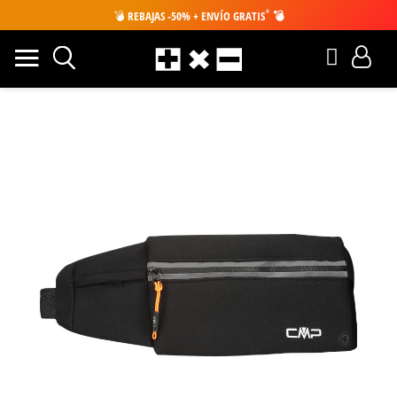
*
💣
REBAJAS -50% + ENVÍO GRATIS
💣