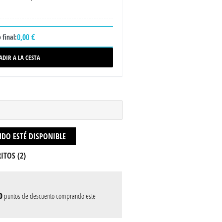
0,00 €
 final:
ADIR A LA CESTA
DO ESTÉ DISPONIBLE
ITOS (
2
)
0
puntos de descuento comprando este