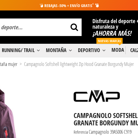
*
💣
REBAJAS -50% + ENVÍO GRATIS
💣
Disfruta del deporte 
naturaleza y
¡AHORRA MÁS!
NUEVAS MARCAS
MODA
RUNNING/ TRAIL
MONTAÑA
DEPORTIVO
CA
ntaña mujer
Campagnolo Softshell lightweight Zip Hood Granate Borgundy Mujer
CAMPAGNOLO SOFTSHELL
GRANATE BORGUNDY MU
Campagnolo 39A5006 C919
Referencia