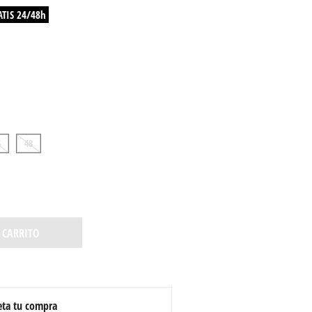
ATIS 24/48h
6
48
 CARRITO
ta tu compra