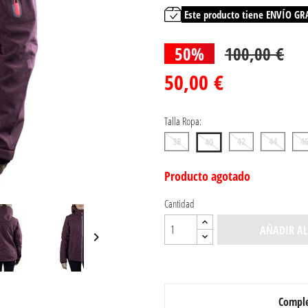
Este producto tiene ENVÍO GR
50%
100,00 €
50,00 €
Talla Ropa:
38
42
44
4
40
Producto agotado
Cantidad
AÑADIR AL

Comple