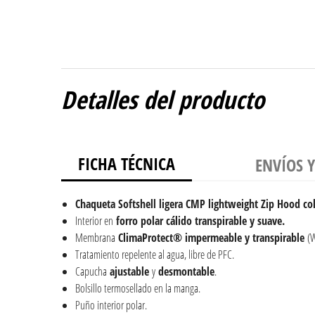
Detalles del producto
FICHA TÉCNICA
ENVÍOS 
Chaqueta Softshell ligera CMP lightweight Zip Hood col
Interior en
forro
polar
cálido
transpirable y suave.
Membrana
ClimaProtect®
impermeable y transpirable
(W
Tratamiento repelente al agua, libre de PFC.
Capucha
ajustable
y
desmontable
.
Bolsillo termosellado en la manga.
Puño interior polar.