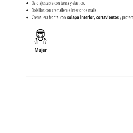
Bajo ajustable con tanca y elástico.
Bolsillos con cremallera e interior de malla.
Cremallera frontal con
solapa interior, cortavientos
y protect
Mujer