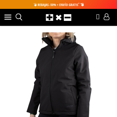
*
💣
REBAJAS -50% + ENVÍO GRATIS
💣