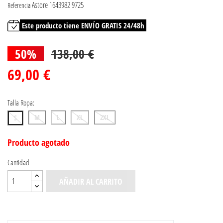
Astore 1643982 9725
Referencia
Este producto tiene ENVÍO GRATIS 24/48h
50%
138,00 €
69,00 €
Talla Ropa:
M
L
XL
2XL
S
Producto agotado
Cantidad
AÑADIR AL CARRITO