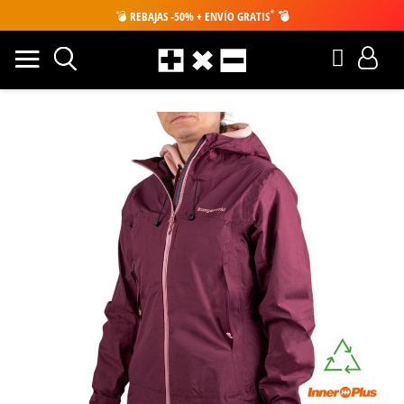
*
💣
REBAJAS -50% + ENVÍO GRATIS
💣