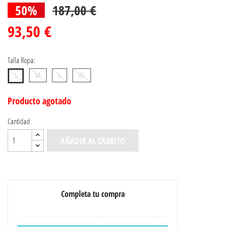
50%
187,00 €
93,50 €
Talla Ropa:
M
L
XL
S
Producto agotado
Cantidad
AÑADIR AL CARRITO
Completa tu compra