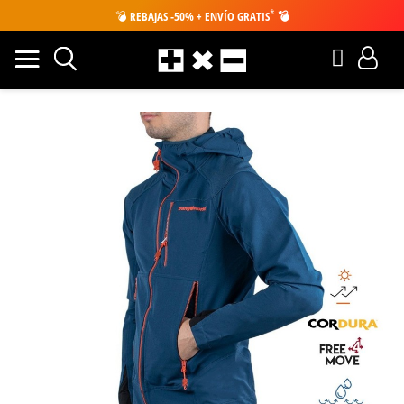
*
💣
REBAJAS -50% + ENVÍO GRATIS
💣