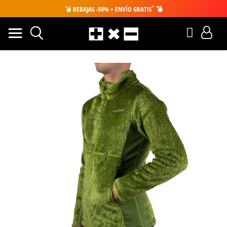
*
💣
REBAJAS -50% + ENVÍO GRATIS
💣