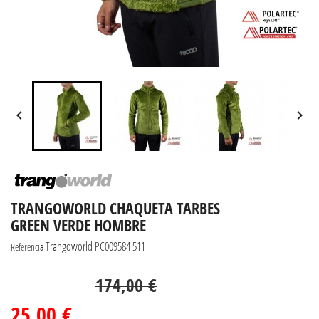


TRANGOWORLD CHAQUETA TARBES
GREEN VERDE HOMBRE
Trangoworld PC009584 511
Referencia
85,63%
174,00 €
25,00 €