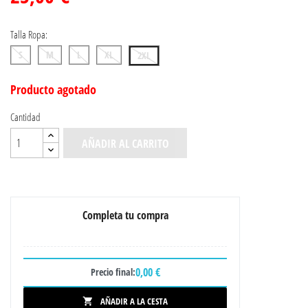
Talla Ropa:
S
M
L
XL
2XL
Producto agotado
Cantidad
AÑADIR AL CARRITO
Completa tu compra
0,00 €
Precio final:
AÑADIR A LA CESTA
