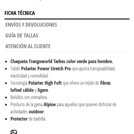
FICHA TÉCNICA
ENVÍOS Y DEVOLUCIONES
GUÍA DE TALLAS
ATENCIÓN AL CLIENTE
Chaqueta Trangoworld Tarbes color verde para hombre.
Tejido
Polartec Power Stretch Pro
que aporta transpirabilidad,
elasticidad y comodidad.
Tecnología
Polartec High Foft
que ofrece un tejido de
fibras
lofted
cálido
y
ligero
.
Bolsillos con cremallera.
Producto de la gama
Alpine
para aquellos que quieren disfrutar de
actividades
outdoor
.
Protector
de barbilla.