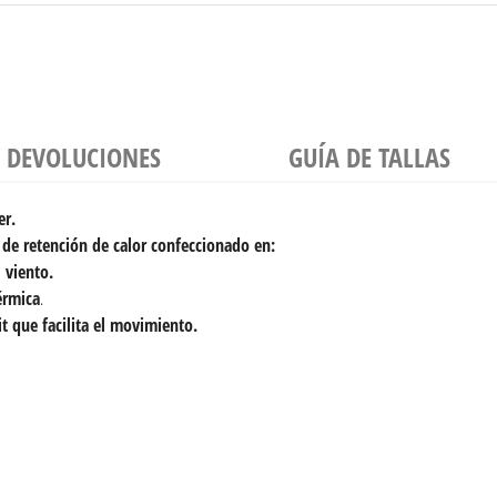
Y DEVOLUCIONES
GUÍA DE TALLAS
er
.
 de retención de calor confeccionado en:
l viento.
érmica
.
it que facilita el movimiento.