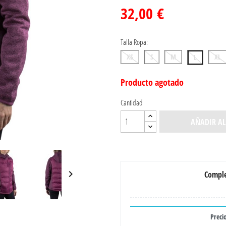
32,00 €
Talla Ropa:
XS
S
M
XL
L
Producto agotado
Cantidad
AÑADIR AL

Comple
Precio