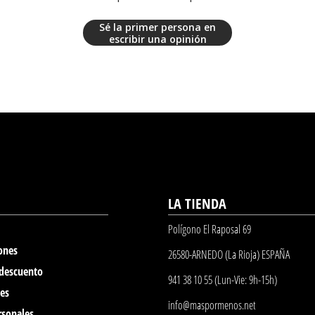
Sé la primer persona en
escribir una opinión
LA TIENDA
Polígono El Raposal 69
ones
26580-ARNEDO (La Rioja) ESPAÑA
 descuento
941 38 10 55 (Lun-Vie: 9h-15h)
nes
info@maspormenos.net
rsonales