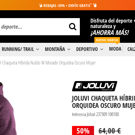
*
💣
REBAJAS -50% + ENVÍO GRATIS
💣
Disfruta del deporte 
naturaleza y
¡AHORRA MÁS!
NUEVAS MARCAS
MODA
RUNNING/ TRAIL
MONTAÑA
DEPORTIVO
CA
vi Chaqueta Híbrida Nublo W Morado Orquidea Oscuro Mujer
JOLUVI CHAQUETA HÍB
ORQUIDEA OSCURO MUJ
Joluvi 237309 100100
Referencia
50%
64,00 €