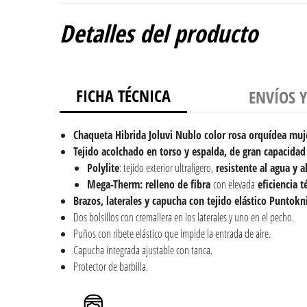
Detalles del producto
FICHA TÉCNICA
ENVÍOS 
Chaqueta Hibrida Joluvi Nublo color rosa orquídea
muj
Tejido acolchado en torso y espalda, de gran capacidad
Polylite
: tejido exterior ultraligero,
resistente al agua y a
Mega-Therm:
relleno de fibra
con elevada
eficiencia t
Brazos, laterales y capucha con tejido elástico Puntokn
Dos bolsillos con cremallera en los laterales y uno en el pecho.
Puños con ribete elástico que impide la entrada de aire.
Capucha integrada ajustable con tanca.
Protector de barbilla.