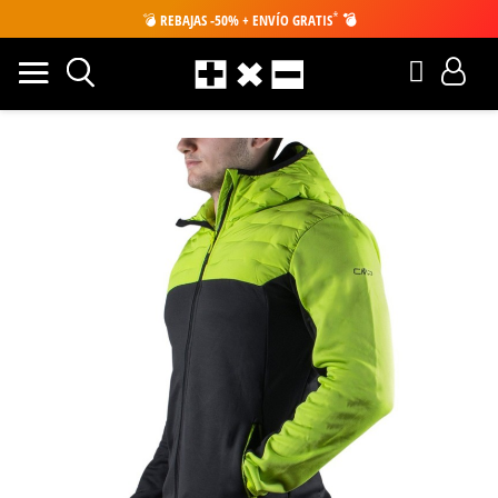
*
💣
REBAJAS -50% + ENVÍO GRATIS
💣