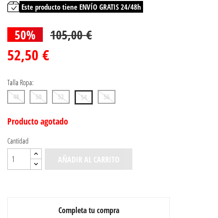
Este producto tiene ENVÍO GRATIS 24/48h
50%
105,00 €
52,50 €
Talla Ropa:
48
50
52
56
54
Producto agotado
Cantidad
AÑADIR AL CARRITO
Completa tu compra