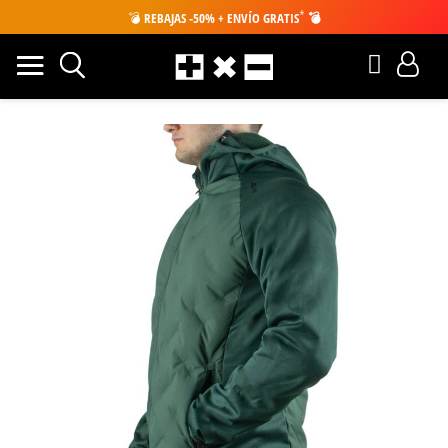
*
💣
REBAJAS -50% + ENVÍO GRATIS
💣