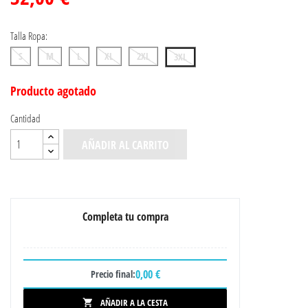
Talla Ropa:
S
M
L
XL
2XL
3XL
Producto agotado
Cantidad
AÑADIR AL CARRITO
Completa tu compra
0,00 €
Precio final:
AÑADIR A LA CESTA
