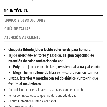
FICHA TÉCNICA
ENVÍOS Y DEVOLUCIONES
GUÍA DE TALLAS
ATENCIÓN AL CLIENTE
Chaqueta Hibrida Joluvi Nublo color verde para
hombre
.
Tejido acolchado en torso y espalda, de gran capacidad de
retención de calor confeccionado en:
Polylite
: tejido exterior ultraligero,
resistente al agua y al viento.
Mega-Therm:
relleno de fibra
con elevada
eficiencia térmica
.
Brazos, laterales y capucha con tejido elástico Puntoknit que
facilita el movimiento.
Dos bolsillos con cremallera en los laterales y uno en el pecho.
Puños con ribete elástico que impide la entrada de aire.
Capucha integrada ajustable con tanca.
Protector de barbilla.