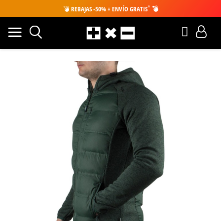
*
💣
REBAJAS -50% + ENVÍO GRATIS
💣