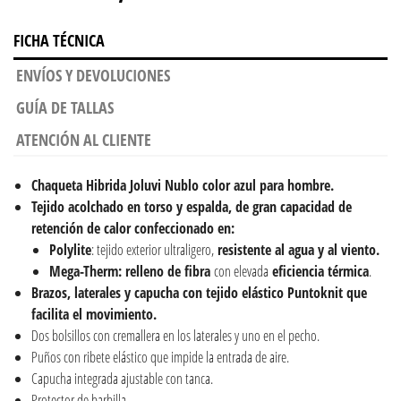
FICHA TÉCNICA
ENVÍOS Y DEVOLUCIONES
GUÍA DE TALLAS
ATENCIÓN AL CLIENTE
Chaqueta Hibrida Joluvi Nublo color azul para
hombre
.
Tejido acolchado en torso y espalda, de gran capacidad de
retención de calor confeccionado en:
Polylite
: tejido exterior ultraligero,
resistente al agua y al viento.
Mega-Therm:
relleno de fibra
con elevada
eficiencia térmica
.
Brazos, laterales y capucha con tejido elástico Puntoknit que
facilita el movimiento.
Dos bolsillos con cremallera en los laterales y uno en el pecho.
Puños con ribete elástico que impide la entrada de aire.
Capucha integrada ajustable con tanca.
Protector de barbilla.