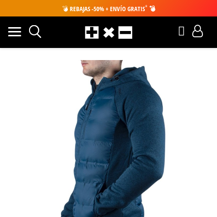
*
💣
REBAJAS -50% + ENVÍO GRATIS
💣