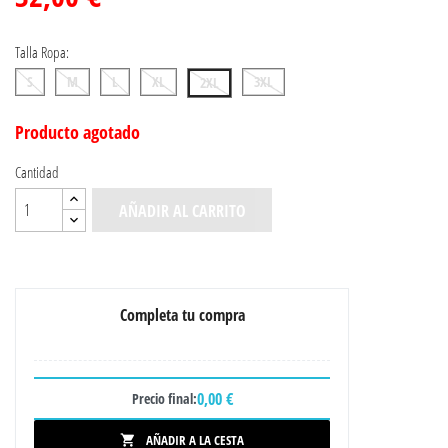
Talla Ropa:
S
M
L
XL
3XL
2XL
Producto agotado
Cantidad
AÑADIR AL CARRITO
Completa tu compra
0,00 €
Precio final:
AÑADIR A LA CESTA
